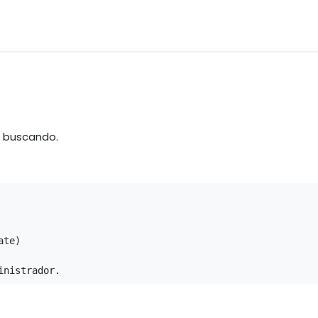
os
Materias Primas
Servicio & Repuestos
Nuestras 
á buscando.
te)

inistrador.