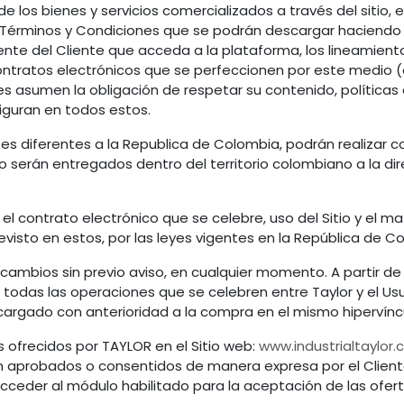
e los bienes y servicios comercializados a través del sitio,
 Términos y Condiciones que se podrán descargar haciendo c
te del Cliente que acceda a la plataforma, los lineamiento
contratos electrónicos que se perfeccionen por este medio 
es asumen la obligación de respetar su contenido, políticas
iguran en todos estos.
íses diferentes a la Republica de Colombia, podrán realizar
 serán entregados dentro del territorio colombiano a la dire
el contrato electrónico que se celebre, uso del Sitio y el ma
evisto en estos, por las leyes vigentes en la República de C
ambios sin previo aviso, en cualquier momento. A partir de l
odas las operaciones que se celebren entre Taylor y el Usuar
rgado con anterioridad a la compra en el mismo hipervínc
 ofrecidos por TAYLOR en el Sitio web:
www.industrialtaylor.
n aprobados o consentidos de manera expresa por el Cliente
acceder al módulo habilitado para la aceptación de las ofert