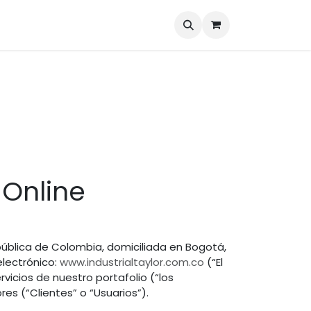
Marcas
Blog
Contáctenos
 Online
epública de Colombia, domiciliada en Bogotá,
electrónico:
www.industrialtaylor.com.co
(“El
rvicios de nuestro portafolio (“los
es (“Clientes” o “Usuarios”).