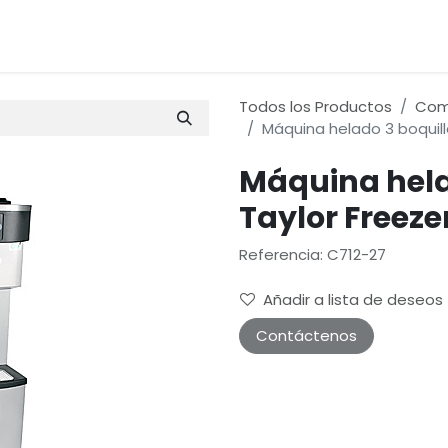
os
Materias Primas
Servicio & Repuestos
Nuestras 
Todos los Productos
Comi
Máquina helado 3 boquill
Máquina hela
Taylor Freeze
Referencia: C712-27
Añadir a lista de deseos
Contáctenos