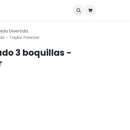
Marcas
Blog
Contáctenos
da Divertida
as - Taylor Freezer
do 3 boquillas -
r