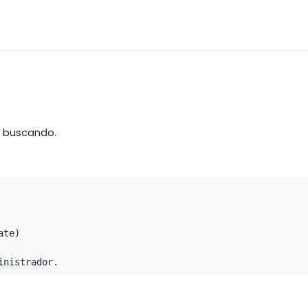
os
Materias Primas
Servicio & Repuestos
Nuestras 
á buscando.
te)

inistrador.