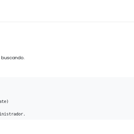
os
Materias Primas
Servicio & Repuestos
Nuestras 
á buscando.
te)

inistrador.