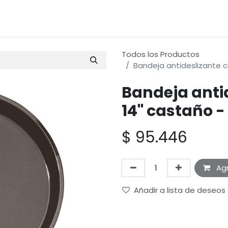
os
Materias Primas
Servicio & Repuestos
Nuestras 
Todos los Productos
Bandeja antideslizante c
Bandeja antid
14" castaño 
$
95.446
Agr
Añadir a lista de deseos