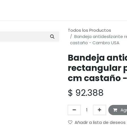
terias Primas
Servicio & Repuestos
Nuestras Marcas
Todos los Productos
Bandeja antideslizante r
castaño - Cambro USA
Bandeja anti
rectangular p
cm castaño 
$
92.388
Agr
Añadir a lista de deseos