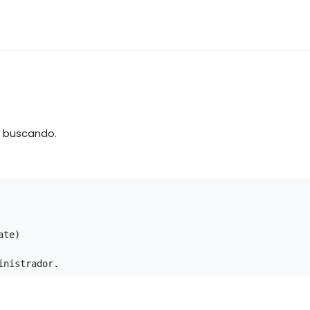
os
Materias Primas
Servicio & Repuestos
Nuestras 
á buscando.
te)

inistrador.