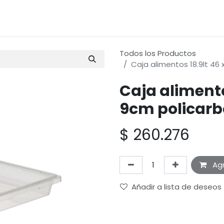
os
Materias Primas
Servicio & Repuestos
Nuestras 
Todos los Productos
Caja alimentos 18.9lt 46
Caja alimento
9cm policar
$
260.276
Agr
Añadir a lista de deseos