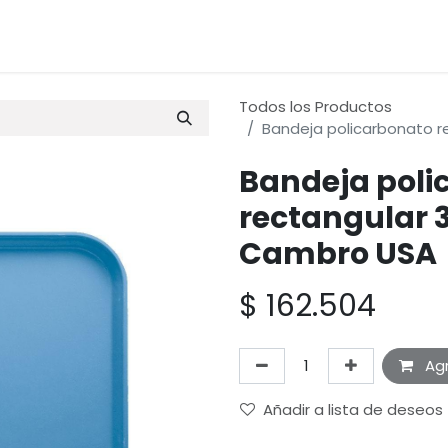
os
Materias Primas
Servicio & Repuestos
Nuestras 
Todos los Productos
Bandeja policarbonato r
Bandeja poli
rectangular 3
Cambro USA
$
162.504
Agr
Añadir a lista de deseos