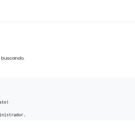
os
Materias Primas
Servicio & Repuestos
Nuestras 
á buscando.
te)

inistrador.