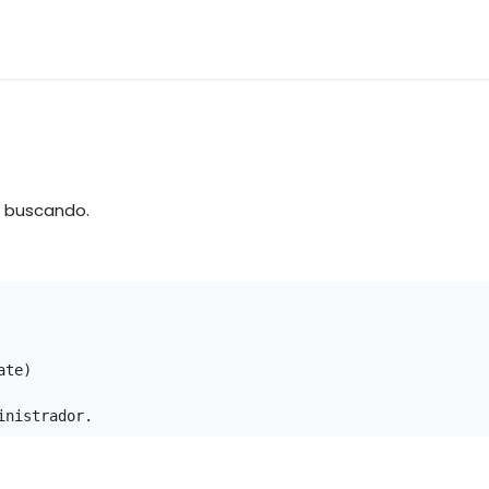
terias Primas
Servicio & Repuestos
Nuestras Marcas
á buscando.
te)

inistrador.