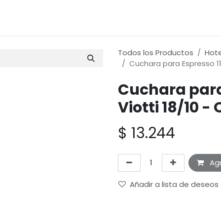
os
Materias Primas
Servicio & Repuestos
Nuestras 
Todos los Productos
Hot
Cuchara para Espresso 11
Cuchara para
Viotti 18/10 -
$
13.244
Agr
Añadir a lista de deseos