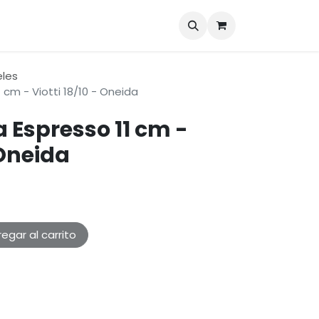
Marcas
Blog
Contáctenos
eles
 cm - Viotti 18/10 - Oneida
 Espresso 11 cm -
 Oneida
egar al carrito